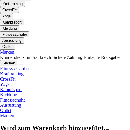
Krafttraining
CrossFit
Yoga
Kampfsport
Kleidung
Fitnessschuhe
Ausrüstung
Outlet
Marken
Kundendienst in Frankreich
Sichere Zahlung
Einfache Rückgabe
Suchen
Fitness / Cardio
Krafttraining
CrossFit
Yoga
Kampfsport
Kleidung
Fitnessschuhe
Ausrüstung
Outlet
Marken
Wird zum Warenkorb hinzugefügt...