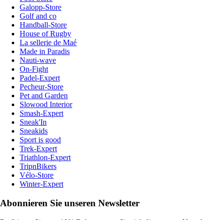
Galopp-Store
Golf and co
Handball-Store
House of Rugby
La sellerie de Maé
Made in Paradis
Nauti-wave
On-Fight
Padel-Expert
Pecheur-Store
Pet and Garden
Slowood Interior
Smash-Expert
Sneak'In
Sneakids
Sport is good
Trek-Expert
Triathlon-Expert
TripnBikers
Vélo-Store
Winter-Expert
Abonnieren Sie unseren Newsletter