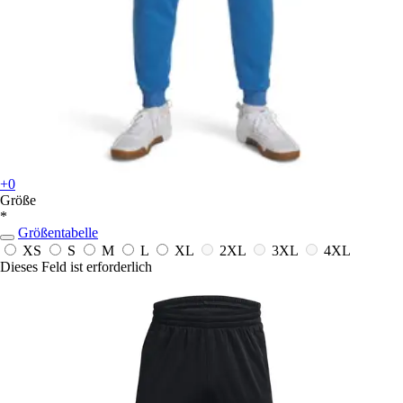
+0
Größe
*
Größentabelle
XS
S
M
L
XL
2XL
3XL
4XL
Dieses Feld ist erforderlich