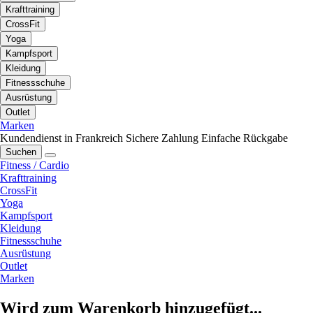
Krafttraining
CrossFit
Yoga
Kampfsport
Kleidung
Fitnessschuhe
Ausrüstung
Outlet
Marken
Kundendienst in Frankreich
Sichere Zahlung
Einfache Rückgabe
Suchen
Fitness / Cardio
Krafttraining
CrossFit
Yoga
Kampfsport
Kleidung
Fitnessschuhe
Ausrüstung
Outlet
Marken
Wird zum Warenkorb hinzugefügt...