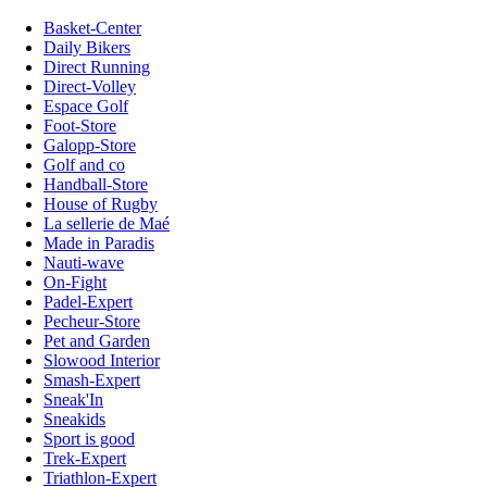
Basket-Center
Daily Bikers
Direct Running
Direct-Volley
Espace Golf
Foot-Store
Galopp-Store
Golf and co
Handball-Store
House of Rugby
La sellerie de Maé
Made in Paradis
Nauti-wave
On-Fight
Padel-Expert
Pecheur-Store
Pet and Garden
Slowood Interior
Smash-Expert
Sneak'In
Sneakids
Sport is good
Trek-Expert
Triathlon-Expert