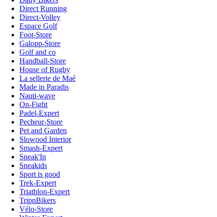
Direct Running
Direct-Volley
Espace Golf
Foot-Store
Galopp-Store
Golf and co
Handball-Store
House of Rugby
La sellerie de Maé
Made in Paradis
Nauti-wave
On-Fight
Padel-Expert
Pecheur-Store
Pet and Garden
Slowood Interior
Smash-Expert
Sneak'In
Sneakids
Sport is good
Trek-Expert
Triathlon-Expert
TripnBikers
Vélo-Store