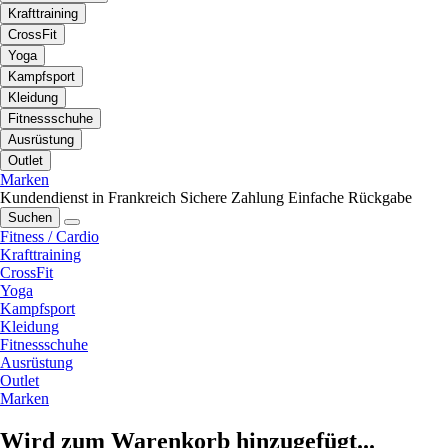
Krafttraining
CrossFit
Yoga
Kampfsport
Kleidung
Fitnessschuhe
Ausrüstung
Outlet
Marken
Kundendienst in Frankreich
Sichere Zahlung
Einfache Rückgabe
Suchen
Fitness / Cardio
Krafttraining
CrossFit
Yoga
Kampfsport
Kleidung
Fitnessschuhe
Ausrüstung
Outlet
Marken
Wird zum Warenkorb hinzugefügt...