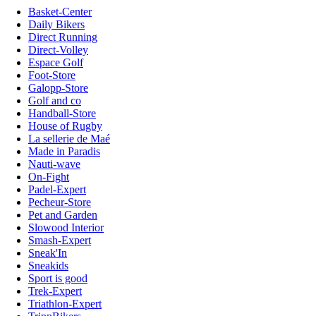
Basket-Center
Daily Bikers
Direct Running
Direct-Volley
Espace Golf
Foot-Store
Galopp-Store
Golf and co
Handball-Store
House of Rugby
La sellerie de Maé
Made in Paradis
Nauti-wave
On-Fight
Padel-Expert
Pecheur-Store
Pet and Garden
Slowood Interior
Smash-Expert
Sneak'In
Sneakids
Sport is good
Trek-Expert
Triathlon-Expert