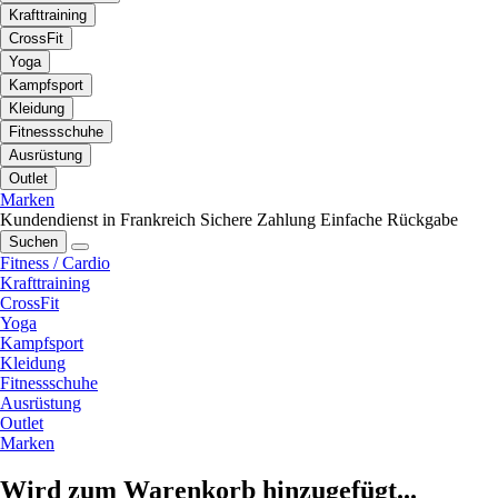
Krafttraining
CrossFit
Yoga
Kampfsport
Kleidung
Fitnessschuhe
Ausrüstung
Outlet
Marken
Kundendienst in Frankreich
Sichere Zahlung
Einfache Rückgabe
Suchen
Fitness / Cardio
Krafttraining
CrossFit
Yoga
Kampfsport
Kleidung
Fitnessschuhe
Ausrüstung
Outlet
Marken
Wird zum Warenkorb hinzugefügt...