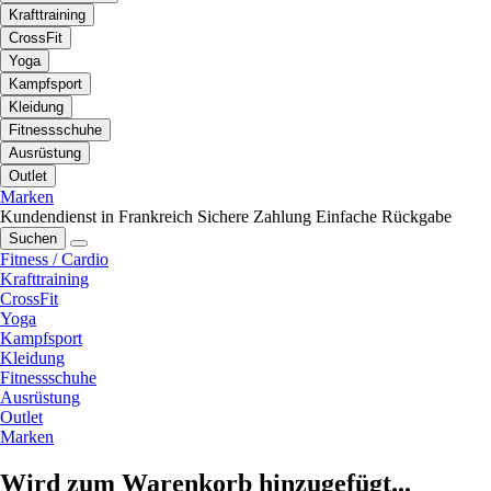
Krafttraining
CrossFit
Yoga
Kampfsport
Kleidung
Fitnessschuhe
Ausrüstung
Outlet
Marken
Kundendienst in Frankreich
Sichere Zahlung
Einfache Rückgabe
Suchen
Fitness / Cardio
Krafttraining
CrossFit
Yoga
Kampfsport
Kleidung
Fitnessschuhe
Ausrüstung
Outlet
Marken
Wird zum Warenkorb hinzugefügt...