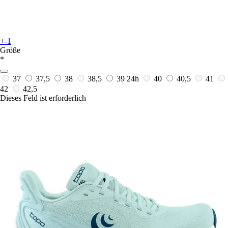
+-1
Größe
*
37
37,5
38
38,5
39
24h
40
40,5
41
42
42,5
Dieses Feld ist erforderlich