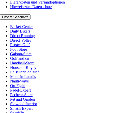
Lieferkosten und Versandoptionen
Hinweis zum Datenschutz
Unsere Geschäfte
Basket-Center
Daily Bikers
Direct Running
Direct-Volley
Espace Golf
Foot-Store
Galopp-Store
Golf and co
Handball-Store
House of Rugby
La sellerie de Maé
Made in Paradis
Nauti-wave
On-Fight
Padel-Expert
Pecheur-Store
Pet and Garden
Slowood Interior
Smash-Expert
Sneak'In