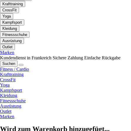
Krafttraining
CrossFit
Yoga
Kampfsport
Kleidung
Fitnessschuhe
Ausrüstung
Outlet
Marken
Kundendienst in Frankreich
Sichere Zahlung
Einfache Rückgabe
Suchen
Fitness / Cardio
Krafttraining
CrossFit
Yoga
Kampfsport
Kleidung
Fitnessschuhe
Ausrüstung
Outlet
Marken
Wird zum Warenkorb hinzugefügt...