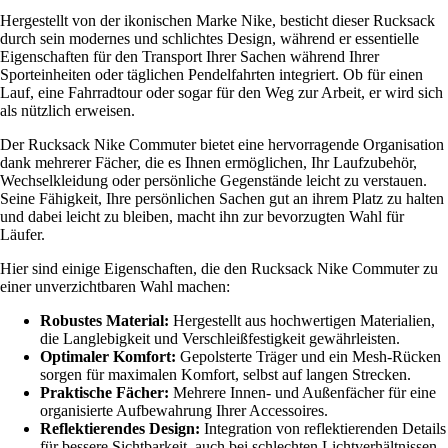
Hergestellt von der ikonischen Marke Nike, besticht dieser Rucksack
durch sein modernes und schlichtes Design, während er essentielle
Eigenschaften für den Transport Ihrer Sachen während Ihrer
Sporteinheiten oder täglichen Pendelfahrten integriert. Ob für einen
Lauf, eine Fahrradtour oder sogar für den Weg zur Arbeit, er wird sich
als nützlich erweisen.
Der Rucksack Nike Commuter bietet eine hervorragende Organisation
dank mehrerer Fächer, die es Ihnen ermöglichen, Ihr Laufzubehör,
Wechselkleidung oder persönliche Gegenstände leicht zu verstauen.
Seine Fähigkeit, Ihre persönlichen Sachen gut an ihrem Platz zu halten
und dabei leicht zu bleiben, macht ihn zur bevorzugten Wahl für
Läufer.
Hier sind einige Eigenschaften, die den Rucksack Nike Commuter zu
einer unverzichtbaren Wahl machen:
Robustes Material:
Hergestellt aus hochwertigen Materialien,
die Langlebigkeit und Verschleißfestigkeit gewährleisten.
Optimaler Komfort:
Gepolsterte Träger und ein Mesh-Rücken
sorgen für maximalen Komfort, selbst auf langen Strecken.
Praktische Fächer:
Mehrere Innen- und Außenfächer für eine
organisierte Aufbewahrung Ihrer Accessoires.
Reflektierendes Design:
Integration von reflektierenden Details
für bessere Sichtbarkeit, auch bei schlechten Lichtverhältnissen.