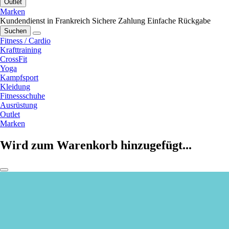
Outlet
Marken
Kundendienst in Frankreich
Sichere Zahlung
Einfache Rückgabe
Suchen
Fitness / Cardio
Krafttraining
CrossFit
Yoga
Kampfsport
Kleidung
Fitnessschuhe
Ausrüstung
Outlet
Marken
Wird zum Warenkorb hinzugefügt...