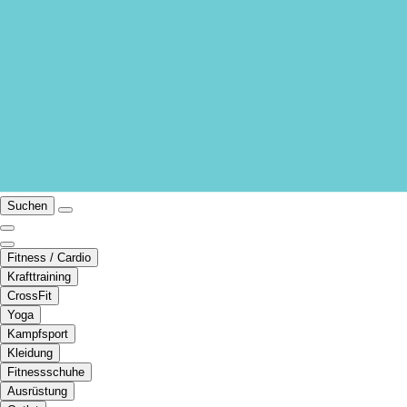
Suchen
Fitness / Cardio
Krafttraining
CrossFit
Yoga
Kampfsport
Kleidung
Fitnessschuhe
Ausrüstung