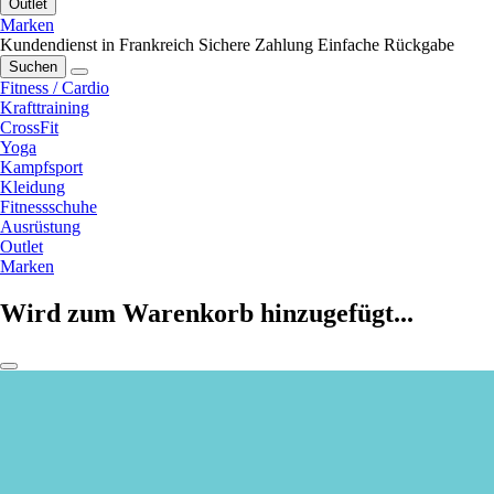
Outlet
Marken
Kundendienst in Frankreich
Sichere Zahlung
Einfache Rückgabe
Suchen
Fitness / Cardio
Krafttraining
CrossFit
Yoga
Kampfsport
Kleidung
Fitnessschuhe
Ausrüstung
Outlet
Marken
Wird zum Warenkorb hinzugefügt...