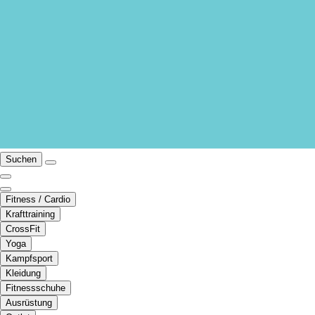
Suchen
Fitness / Cardio
Krafttraining
CrossFit
Yoga
Kampfsport
Kleidung
Fitnessschuhe
Ausrüstung