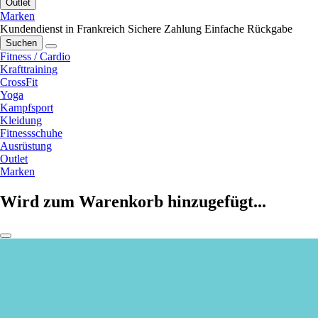
Outlet
Marken
Kundendienst in Frankreich
Sichere Zahlung
Einfache Rückgabe
Suchen
Fitness / Cardio
Krafttraining
CrossFit
Yoga
Kampfsport
Kleidung
Fitnessschuhe
Ausrüstung
Outlet
Marken
Wird zum Warenkorb hinzugefügt...