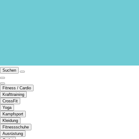
Suchen
Fitness / Cardio
Krafttraining
CrossFit
Yoga
Kampfsport
Kleidung
Fitnessschuhe
Ausrüstung