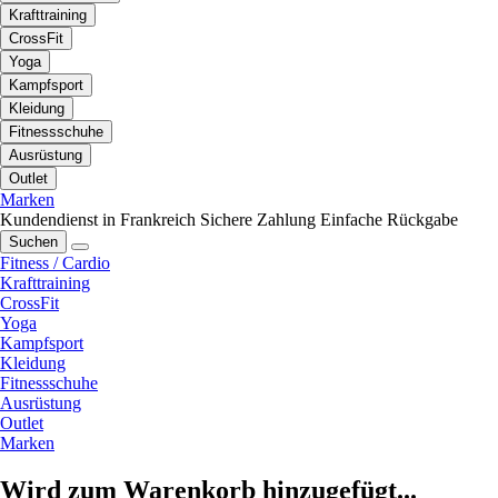
Krafttraining
CrossFit
Yoga
Kampfsport
Kleidung
Fitnessschuhe
Ausrüstung
Outlet
Marken
Kundendienst in Frankreich
Sichere Zahlung
Einfache Rückgabe
Suchen
Fitness / Cardio
Krafttraining
CrossFit
Yoga
Kampfsport
Kleidung
Fitnessschuhe
Ausrüstung
Outlet
Marken
Wird zum Warenkorb hinzugefügt...