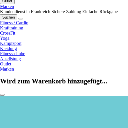
Outlet
Marken
Kundendienst in Frankreich
Sichere Zahlung
Einfache Rückgabe
Suchen
Fitness / Cardio
Krafttraining
CrossFit
Yoga
Kampfsport
Kleidung
Fitnessschuhe
Ausrüstung
Outlet
Marken
Wird zum Warenkorb hinzugefügt...