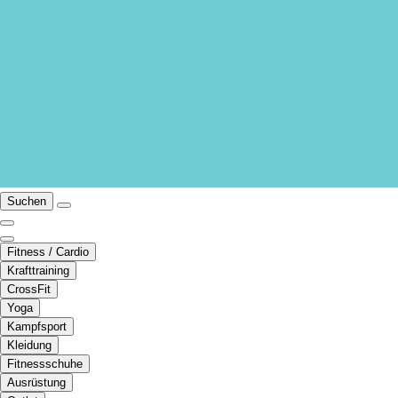
Suchen
Fitness / Cardio
Krafttraining
CrossFit
Yoga
Kampfsport
Kleidung
Fitnessschuhe
Ausrüstung