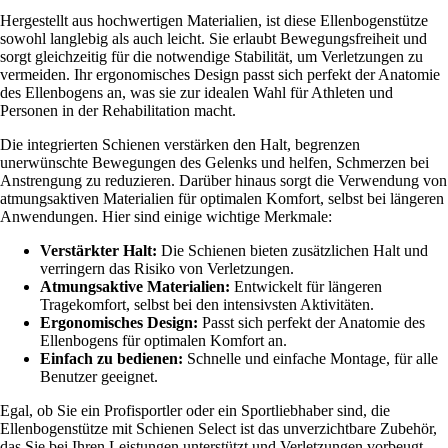
Hergestellt aus hochwertigen Materialien, ist diese Ellenbogenstütze
sowohl langlebig als auch leicht. Sie erlaubt Bewegungsfreiheit und
sorgt gleichzeitig für die notwendige Stabilität, um Verletzungen zu
vermeiden. Ihr ergonomisches Design passt sich perfekt der Anatomie
des Ellenbogens an, was sie zur idealen Wahl für Athleten und
Personen in der Rehabilitation macht.
Die integrierten Schienen verstärken den Halt, begrenzen
unerwünschte Bewegungen des Gelenks und helfen, Schmerzen bei
Anstrengung zu reduzieren. Darüber hinaus sorgt die Verwendung von
atmungsaktiven Materialien für optimalen Komfort, selbst bei längeren
Anwendungen. Hier sind einige wichtige Merkmale:
Verstärkter Halt:
Die Schienen bieten zusätzlichen Halt und
verringern das Risiko von Verletzungen.
Atmungsaktive Materialien:
Entwickelt für längeren
Tragekomfort, selbst bei den intensivsten Aktivitäten.
Ergonomisches Design:
Passt sich perfekt der Anatomie des
Ellenbogens für optimalen Komfort an.
Einfach zu bedienen:
Schnelle und einfache Montage, für alle
Benutzer geeignet.
Egal, ob Sie ein Profisportler oder ein Sportliebhaber sind, die
Ellenbogenstütze mit Schienen Select ist das unverzichtbare Zubehör,
das Sie bei Ihren Leistungen unterstützt und Verletzungen vorbeugt.