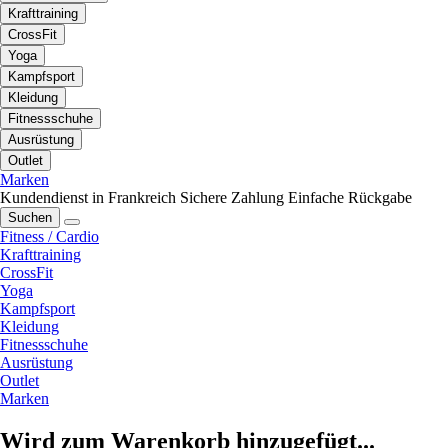
Krafttraining
CrossFit
Yoga
Kampfsport
Kleidung
Fitnessschuhe
Ausrüstung
Outlet
Marken
Kundendienst in Frankreich
Sichere Zahlung
Einfache Rückgabe
Suchen
Fitness / Cardio
Krafttraining
CrossFit
Yoga
Kampfsport
Kleidung
Fitnessschuhe
Ausrüstung
Outlet
Marken
Wird zum Warenkorb hinzugefügt...