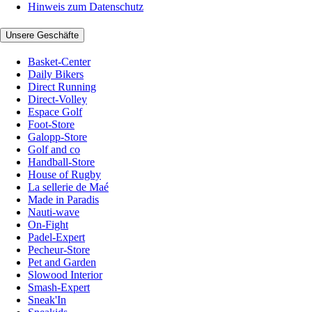
Hinweis zum Datenschutz
Unsere Geschäfte
Basket-Center
Daily Bikers
Direct Running
Direct-Volley
Espace Golf
Foot-Store
Galopp-Store
Golf and co
Handball-Store
House of Rugby
La sellerie de Maé
Made in Paradis
Nauti-wave
On-Fight
Padel-Expert
Pecheur-Store
Pet and Garden
Slowood Interior
Smash-Expert
Sneak'In