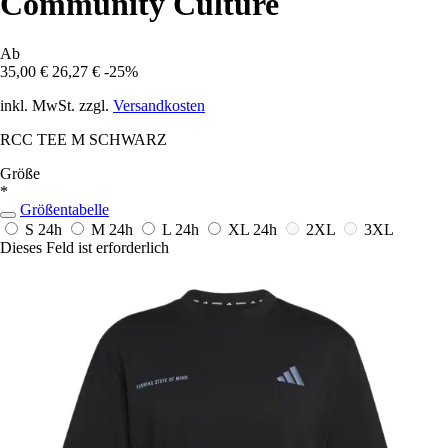
Community Culture
Ab
35,00 €
26,27 €
-25%
inkl. MwSt. zzgl.
Versandkosten
RCC TEE M SCHWARZ
Größe
*
Größentabelle
S
24h
M
24h
L
24h
XL
24h
2XL
3XL
Dieses Feld ist erforderlich