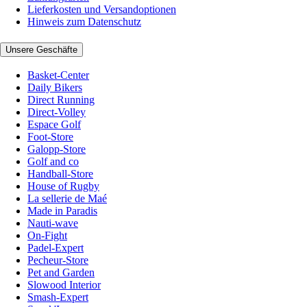
Lieferkosten und Versandoptionen
Hinweis zum Datenschutz
Unsere Geschäfte
Basket-Center
Daily Bikers
Direct Running
Direct-Volley
Espace Golf
Foot-Store
Galopp-Store
Golf and co
Handball-Store
House of Rugby
La sellerie de Maé
Made in Paradis
Nauti-wave
On-Fight
Padel-Expert
Pecheur-Store
Pet and Garden
Slowood Interior
Smash-Expert