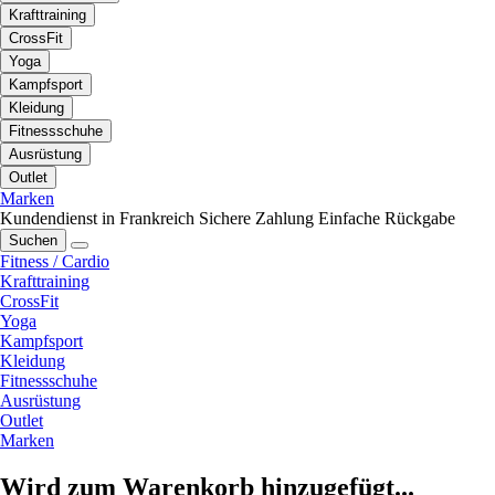
Krafttraining
CrossFit
Yoga
Kampfsport
Kleidung
Fitnessschuhe
Ausrüstung
Outlet
Marken
Kundendienst in Frankreich
Sichere Zahlung
Einfache Rückgabe
Suchen
Fitness / Cardio
Krafttraining
CrossFit
Yoga
Kampfsport
Kleidung
Fitnessschuhe
Ausrüstung
Outlet
Marken
Wird zum Warenkorb hinzugefügt...