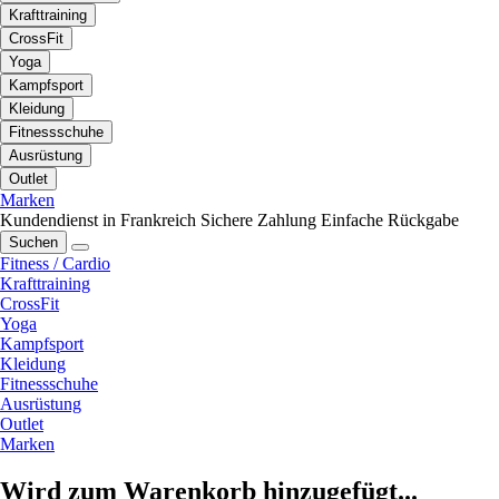
Krafttraining
CrossFit
Yoga
Kampfsport
Kleidung
Fitnessschuhe
Ausrüstung
Outlet
Marken
Kundendienst in Frankreich
Sichere Zahlung
Einfache Rückgabe
Suchen
Fitness / Cardio
Krafttraining
CrossFit
Yoga
Kampfsport
Kleidung
Fitnessschuhe
Ausrüstung
Outlet
Marken
Wird zum Warenkorb hinzugefügt...