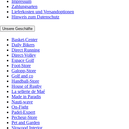
Impressum
Zahlungsarten
Lieferkosten und Versandoptionen
Hinweis zum Datenschutz
Unsere Geschäfte
Basket-Center
Daily Bikers
Direct Running
Direct-Volley
Espace Golf
Foot-Store
Galopp-Store
Golf and co
Handball-Store
House of Rugby
La sellerie de Maé
Made in Paradis
Nauti-wave
On-Fight
Padel-Expert
Pecheur-Store
Pet and Garden
Slowood Interior