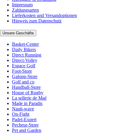
Impressum
Zahlungsarten
Lieferkosten und Versandoptionen
Hinweis zum Datenschutz
Unsere Geschäfte
Basket-Center
Daily Bikers
Direct Running
Direct-Volley
Espace Golf
Foot-Store
Galopp-Store
Golf and co
Handball-Store
House of Rugby
La sellerie de Maé
Made in Paradis
Nauti-wave
On-Fight
Padel-Expert
Pecheur-Store
Pet and Garden