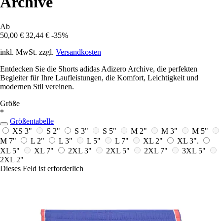
Archive
Ab
50,00 €
32,44 €
-35%
inkl. MwSt. zzgl.
Versandkosten
Entdecken Sie die Shorts adidas Adizero Archive, die perfekten
Begleiter für Ihre Laufleistungen, die Komfort, Leichtigkeit und
modernen Stil vereinen.
Größe
*
Größentabelle
XS 3"
S 2"
S 3"
S 5"
M 2"
M 3"
M 5"
M 7"
L 2"
L 3"
L 5"
L 7"
XL 2"
XL 3".
XL 5"
XL 7"
2XL 3"
2XL 5"
2XL 7"
3XL 5"
2XL 2"
Dieses Feld ist erforderlich