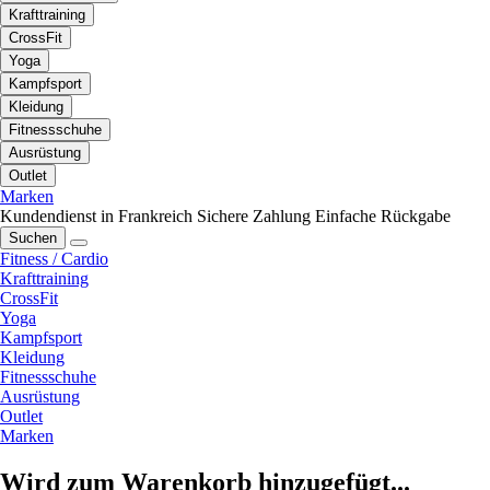
Krafttraining
CrossFit
Yoga
Kampfsport
Kleidung
Fitnessschuhe
Ausrüstung
Outlet
Marken
Kundendienst in Frankreich
Sichere Zahlung
Einfache Rückgabe
Suchen
Fitness / Cardio
Krafttraining
CrossFit
Yoga
Kampfsport
Kleidung
Fitnessschuhe
Ausrüstung
Outlet
Marken
Wird zum Warenkorb hinzugefügt...