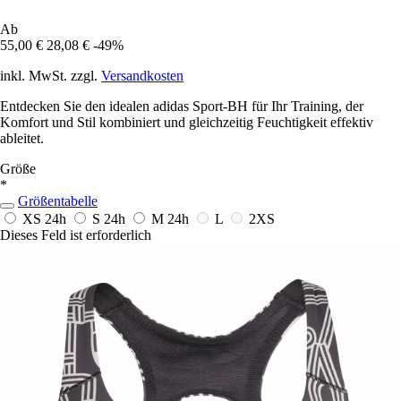
Ab
55,00 €
28,08 €
-49%
inkl. MwSt. zzgl.
Versandkosten
Entdecken Sie den idealen adidas Sport-BH für Ihr Training, der
Komfort und Stil kombiniert und gleichzeitig Feuchtigkeit effektiv
ableitet.
Größe
*
Größentabelle
XS
24h
S
24h
M
24h
L
2XS
Dieses Feld ist erforderlich