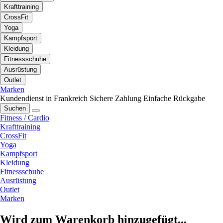
Krafttraining
CrossFit
Yoga
Kampfsport
Kleidung
Fitnessschuhe
Ausrüstung
Outlet
Marken
Kundendienst in Frankreich
Sichere Zahlung
Einfache Rückgabe
Suchen
Fitness / Cardio
Krafttraining
CrossFit
Yoga
Kampfsport
Kleidung
Fitnessschuhe
Ausrüstung
Outlet
Marken
Wird zum Warenkorb hinzugefügt...