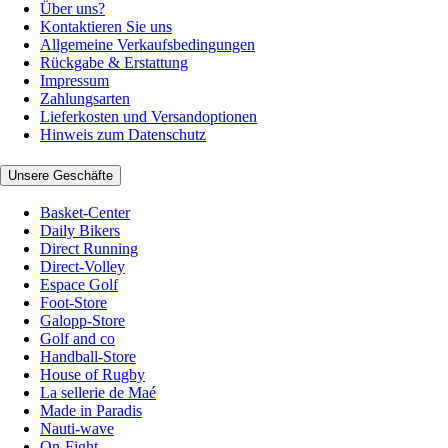
Über uns?
Kontaktieren Sie uns
Allgemeine Verkaufsbedingungen
Rückgabe & Erstattung
Impressum
Zahlungsarten
Lieferkosten und Versandoptionen
Hinweis zum Datenschutz
Unsere Geschäfte
Basket-Center
Daily Bikers
Direct Running
Direct-Volley
Espace Golf
Foot-Store
Galopp-Store
Golf and co
Handball-Store
House of Rugby
La sellerie de Maé
Made in Paradis
Nauti-wave
On-Fight