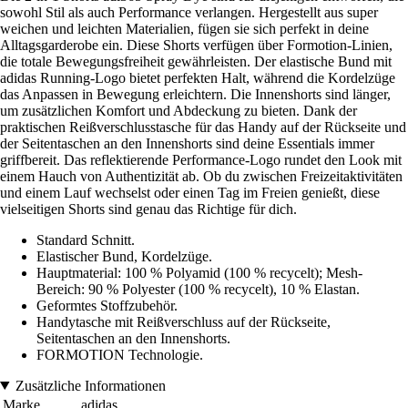
sowohl Stil als auch Performance verlangen. Hergestellt aus super
weichen und leichten Materialien, fügen sie sich perfekt in deine
Alltagsgarderobe ein. Diese Shorts verfügen über Formotion-Linien,
die totale Bewegungsfreiheit gewährleisten. Der elastische Bund mit
adidas Running-Logo bietet perfekten Halt, während die Kordelzüge
das Anpassen in Bewegung erleichtern. Die Innenshorts sind länger,
um zusätzlichen Komfort und Abdeckung zu bieten. Dank der
praktischen Reißverschlusstasche für das Handy auf der Rückseite und
der Seitentaschen an den Innenshorts sind deine Essentials immer
griffbereit. Das reflektierende Performance-Logo rundet den Look mit
einem Hauch von Authentizität ab. Ob du zwischen Freizeitaktivitäten
und einem Lauf wechselst oder einen Tag im Freien genießt, diese
vielseitigen Shorts sind genau das Richtige für dich.
Standard Schnitt.
Elastischer Bund, Kordelzüge.
Hauptmaterial: 100 % Polyamid (100 % recycelt); Mesh-
Bereich: 90 % Polyester (100 % recycelt), 10 % Elastan.
Geformtes Stoffzubehör.
Handytasche mit Reißverschluss auf der Rückseite,
Seitentaschen an den Innenshorts.
FORMOTION Technologie.
Zusätzliche Informationen
Marke
adidas