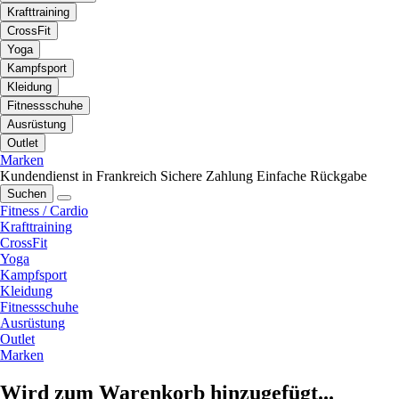
Krafttraining
CrossFit
Yoga
Kampfsport
Kleidung
Fitnessschuhe
Ausrüstung
Outlet
Marken
Kundendienst in Frankreich
Sichere Zahlung
Einfache Rückgabe
Suchen
Fitness / Cardio
Krafttraining
CrossFit
Yoga
Kampfsport
Kleidung
Fitnessschuhe
Ausrüstung
Outlet
Marken
Wird zum Warenkorb hinzugefügt...