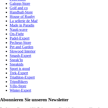
Galopp-Store
Golf and co
Handball-Store
House of Rugby
La sellerie de Maé
Made in Paradis
Nauti-wave
On-Fight
Padel-Expert
Pecheur-Store
Pet and Garden
Slowood Interior
Smash-Expert
Sneak'In
Sneakids
Sport is good
Trek-Expert
Triathlon-Expert
TripnBikers
Vélo-Store
Winter-Expert
Abonnieren Sie unseren Newsletter