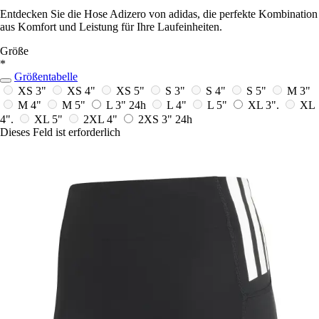
Entdecken Sie die Hose Adizero von adidas, die perfekte Kombination
aus Komfort und Leistung für Ihre Laufeinheiten.
Größe
*
Größentabelle
XS 3"
XS 4"
XS 5"
S 3"
S 4"
S 5"
M 3"
M 4"
M 5"
L 3"
24h
L 4"
L 5"
XL 3".
XL
4".
XL 5"
2XL 4"
2XS 3"
24h
Dieses Feld ist erforderlich