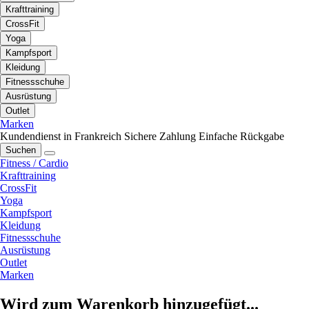
Krafttraining
CrossFit
Yoga
Kampfsport
Kleidung
Fitnessschuhe
Ausrüstung
Outlet
Marken
Kundendienst in Frankreich
Sichere Zahlung
Einfache Rückgabe
Suchen
Fitness / Cardio
Krafttraining
CrossFit
Yoga
Kampfsport
Kleidung
Fitnessschuhe
Ausrüstung
Outlet
Marken
Wird zum Warenkorb hinzugefügt...