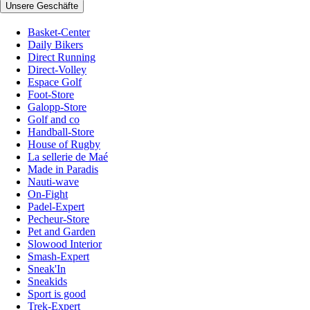
Unsere Geschäfte
Basket-Center
Daily Bikers
Direct Running
Direct-Volley
Espace Golf
Foot-Store
Galopp-Store
Golf and co
Handball-Store
House of Rugby
La sellerie de Maé
Made in Paradis
Nauti-wave
On-Fight
Padel-Expert
Pecheur-Store
Pet and Garden
Slowood Interior
Smash-Expert
Sneak'In
Sneakids
Sport is good
Trek-Expert