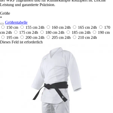
der WKF zugelassen und für Kumitekämpfe konzipiert ist. Leichte
Leistung und garantierte Präzision.
Größe
*
Größentabelle
150 cm
155 cm
24h
160 cm
24h
165 cm
24h
170
cm
24h
175 cm
24h
180 cm
24h
185 cm
24h
190 cm
195 cm
200 cm
24h
205 cm
24h
210 cm
24h
Dieses Feld ist erforderlich