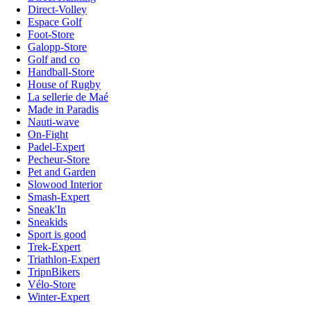
Direct-Volley
Espace Golf
Foot-Store
Galopp-Store
Golf and co
Handball-Store
House of Rugby
La sellerie de Maé
Made in Paradis
Nauti-wave
On-Fight
Padel-Expert
Pecheur-Store
Pet and Garden
Slowood Interior
Smash-Expert
Sneak'In
Sneakids
Sport is good
Trek-Expert
Triathlon-Expert
TripnBikers
Vélo-Store
Winter-Expert