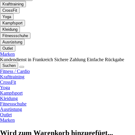
Krafttraining
CrossFit
Yoga
Kampfsport
Kleidung
Fitnessschuhe
Ausrüstung
Outlet
Marken
Kundendienst in Frankreich
Sichere Zahlung
Einfache Rückgabe
Suchen
Fitness / Cardio
Krafttraining
CrossFit
Yoga
Kampfsport
Kleidung
Fitnessschuhe
Ausrüstung
Outlet
Marken
Wird zum Warenkorb hinzugefügt...