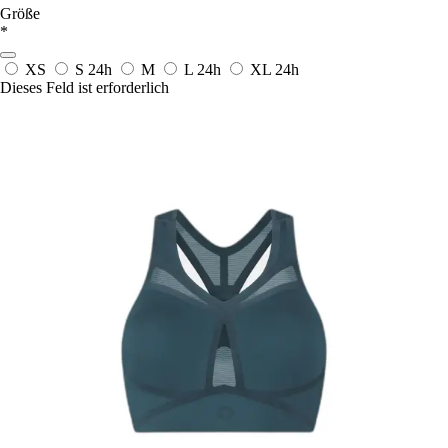
Größe
*
XS
S
24h
M
L
24h
XL
24h
Dieses Feld ist erforderlich