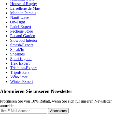
House of Rugby
La sellerie de Maé
Made in Paradis
Nauti-wave
On-Fight
Padel-Expert
Pecheur-Store
Pet and Garden
Slowood Interior
Smash-Expert
Sneak'In
Sneakids
Sport is good
Trek-Expert
Triathlon-Expert
TripnBikers
Vélo-Store
Winter-Expert
Abonnieren Sie unseren Newsletter
Profitieren Sie von 10% Rabatt, wenn Sie sich für unseren Newsletter
anmelden
Abonnieren