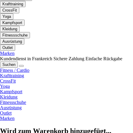
Krafttraining
CrossFit
Yoga
Kampfsport
Kleidung
Fitnessschuhe
Ausrüstung
Outlet
Marken
Kundendienst in Frankreich
Sichere Zahlung
Einfache Rückgabe
Suchen
Fitness / Cardio
Krafttraining
CrossFit
Yoga
Kampfsport
Kleidung
Fitnessschuhe
Ausrüstung
Outlet
Marken
Wird zum Warenkorb hinzugefügt...