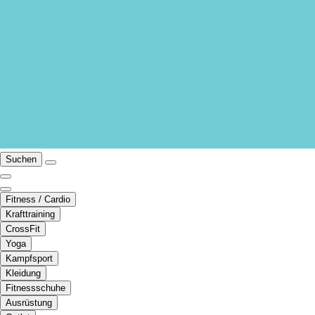
Suchen
Fitness / Cardio
Krafttraining
CrossFit
Yoga
Kampfsport
Kleidung
Fitnessschuhe
Ausrüstung