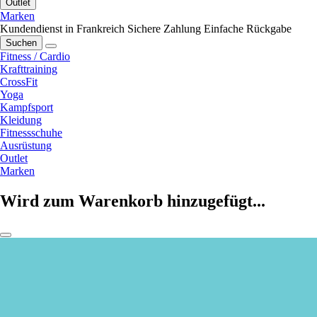
Outlet
Marken
Kundendienst in Frankreich
Sichere Zahlung
Einfache Rückgabe
Suchen
Fitness / Cardio
Krafttraining
CrossFit
Yoga
Kampfsport
Kleidung
Fitnessschuhe
Ausrüstung
Outlet
Marken
Wird zum Warenkorb hinzugefügt...