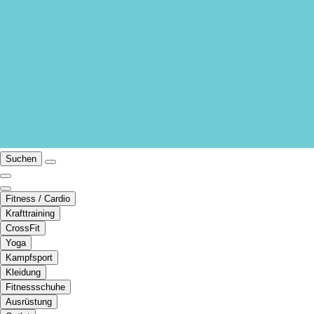
Suchen
Fitness / Cardio
Krafttraining
CrossFit
Yoga
Kampfsport
Kleidung
Fitnessschuhe
Ausrüstung