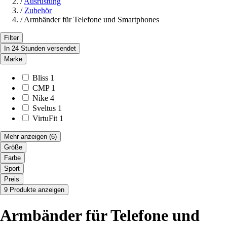
/
Ausrüstung
/
Zubehör
/
Armbänder für Telefone und Smartphones
Filter
In 24 Stunden versendet
Marke
Bliss
1
CMP
1
Nike
4
Sveltus
1
VirtuFit
1
Mehr anzeigen
(6)
Größe
Farbe
Sport
Preis
9 Produkte anzeigen
Armbänder für Telefone und