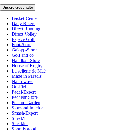
Unsere Geschäfte
Basket-Center
Daily Bikers
Direct Running
Direct-Volley
Espace Golf
Foot-Store
Galopp-Store
Golf and co
Handball-Store
House of Rugby
La sellerie de Maé
Made in Paradis
Nauti-wave
On-Fight
Padel-Expert
Pecheur-Store
Pet and Garden
Slowood Interior
Smash-Expert
Sneak'In
Sneakids
Sport is good