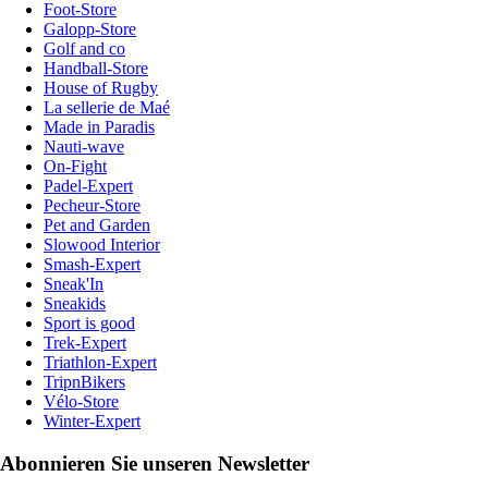
Foot-Store
Galopp-Store
Golf and co
Handball-Store
House of Rugby
La sellerie de Maé
Made in Paradis
Nauti-wave
On-Fight
Padel-Expert
Pecheur-Store
Pet and Garden
Slowood Interior
Smash-Expert
Sneak'In
Sneakids
Sport is good
Trek-Expert
Triathlon-Expert
TripnBikers
Vélo-Store
Winter-Expert
Abonnieren Sie unseren Newsletter