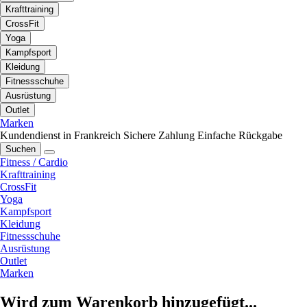
Krafttraining
CrossFit
Yoga
Kampfsport
Kleidung
Fitnessschuhe
Ausrüstung
Outlet
Marken
Kundendienst in Frankreich
Sichere Zahlung
Einfache Rückgabe
Suchen
Fitness / Cardio
Krafttraining
CrossFit
Yoga
Kampfsport
Kleidung
Fitnessschuhe
Ausrüstung
Outlet
Marken
Wird zum Warenkorb hinzugefügt...