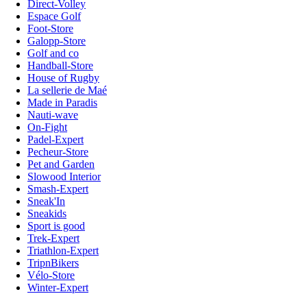
Direct-Volley
Espace Golf
Foot-Store
Galopp-Store
Golf and co
Handball-Store
House of Rugby
La sellerie de Maé
Made in Paradis
Nauti-wave
On-Fight
Padel-Expert
Pecheur-Store
Pet and Garden
Slowood Interior
Smash-Expert
Sneak'In
Sneakids
Sport is good
Trek-Expert
Triathlon-Expert
TripnBikers
Vélo-Store
Winter-Expert