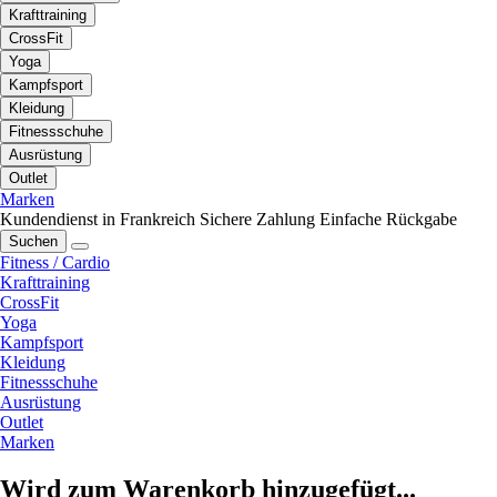
Krafttraining
CrossFit
Yoga
Kampfsport
Kleidung
Fitnessschuhe
Ausrüstung
Outlet
Marken
Kundendienst in Frankreich
Sichere Zahlung
Einfache Rückgabe
Suchen
Fitness / Cardio
Krafttraining
CrossFit
Yoga
Kampfsport
Kleidung
Fitnessschuhe
Ausrüstung
Outlet
Marken
Wird zum Warenkorb hinzugefügt...