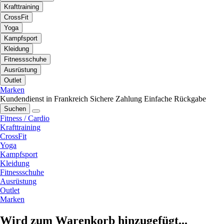
Krafttraining
CrossFit
Yoga
Kampfsport
Kleidung
Fitnessschuhe
Ausrüstung
Outlet
Marken
Kundendienst in Frankreich
Sichere Zahlung
Einfache Rückgabe
Suchen
Fitness / Cardio
Krafttraining
CrossFit
Yoga
Kampfsport
Kleidung
Fitnessschuhe
Ausrüstung
Outlet
Marken
Wird zum Warenkorb hinzugefügt...