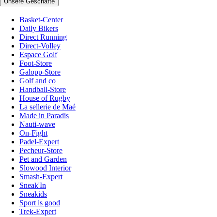
Unsere Geschäfte
Basket-Center
Daily Bikers
Direct Running
Direct-Volley
Espace Golf
Foot-Store
Galopp-Store
Golf and co
Handball-Store
House of Rugby
La sellerie de Maé
Made in Paradis
Nauti-wave
On-Fight
Padel-Expert
Pecheur-Store
Pet and Garden
Slowood Interior
Smash-Expert
Sneak'In
Sneakids
Sport is good
Trek-Expert