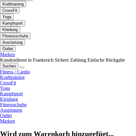
Krafttraining
CrossFit
Yoga
Kampfsport
Kleidung
Fitnessschuhe
Ausrüstung
Outlet
Marken
Kundendienst in Frankreich
Sichere Zahlung
Einfache Rückgabe
Suchen
Fitness / Cardio
Krafttraining
CrossFit
Yoga
Kampfsport
Kleidung
Fitnessschuhe
Ausrüstung
Outlet
Marken
Wird zum Warenkorb hinzugefügt...