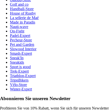
Golf and co
Handball-Store
House of Rugby
La sellerie de Maé
Made in Paradis
Nauti-wave
On-Fight
Padel-Expert
Pecheur-Store
Pet and Garden
Slowood Interior
Smash-Expert
Sneak'In
Sneakids
Sport is good
Trek-Expert
Triathlon-Expert
TripnBikers
Vélo-Store
Winter-Expert
Abonnieren Sie unseren Newsletter
Profitieren Sie von 10% Rabatt, wenn Sie sich für unseren Newsletter