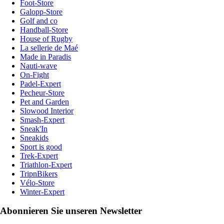
Foot-Store
Galopp-Store
Golf and co
Handball-Store
House of Rugby
La sellerie de Maé
Made in Paradis
Nauti-wave
On-Fight
Padel-Expert
Pecheur-Store
Pet and Garden
Slowood Interior
Smash-Expert
Sneak'In
Sneakids
Sport is good
Trek-Expert
Triathlon-Expert
TripnBikers
Vélo-Store
Winter-Expert
Abonnieren Sie unseren Newsletter