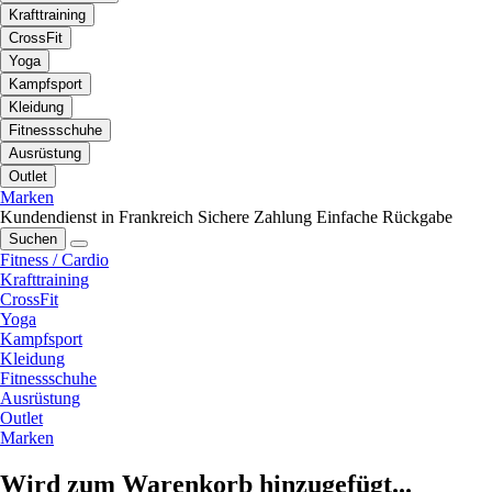
Krafttraining
CrossFit
Yoga
Kampfsport
Kleidung
Fitnessschuhe
Ausrüstung
Outlet
Marken
Kundendienst in Frankreich
Sichere Zahlung
Einfache Rückgabe
Suchen
Fitness / Cardio
Krafttraining
CrossFit
Yoga
Kampfsport
Kleidung
Fitnessschuhe
Ausrüstung
Outlet
Marken
Wird zum Warenkorb hinzugefügt...