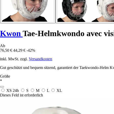
Kwon
Tae-Helmkwondo avec vis
Ab
76,50 €
44,29 €
-42%
inkl. MwSt. zzgl.
Versandkosten
Gut geschützt und bequem sitzend, garantiert der Taekwondo-Helm Kwon
Größe
*
XS
24h
S
M
L
XL
Dieses Feld ist erforderlich