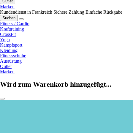
Outlet
Marken
Kundendienst in Frankreich
Sichere Zahlung
Einfache Rückgabe
Suchen
Fitness / Cardio
Krafttraining
CrossFit
Yoga
Kampfsport
Kleidung
Fitnessschuhe
Ausrüstung
Outlet
Marken
Wird zum Warenkorb hinzugefügt...