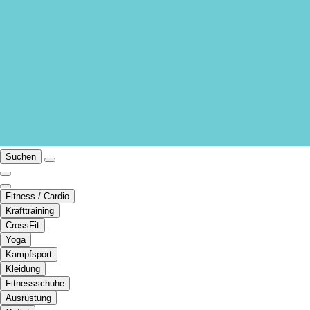
Suchen
Fitness / Cardio
Krafttraining
CrossFit
Yoga
Kampfsport
Kleidung
Fitnessschuhe
Ausrüstung