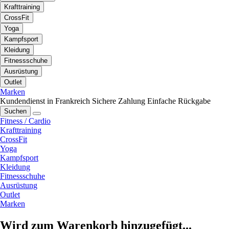
Krafttraining
CrossFit
Yoga
Kampfsport
Kleidung
Fitnessschuhe
Ausrüstung
Outlet
Marken
Kundendienst in Frankreich
Sichere Zahlung
Einfache Rückgabe
Suchen
Fitness / Cardio
Krafttraining
CrossFit
Yoga
Kampfsport
Kleidung
Fitnessschuhe
Ausrüstung
Outlet
Marken
Wird zum Warenkorb hinzugefügt...