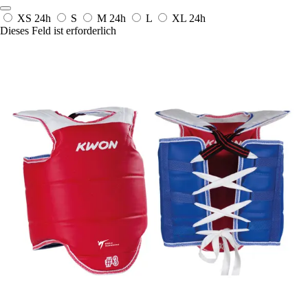
XS
24h
S
M
24h
L
XL
24h
Dieses Feld ist erforderlich