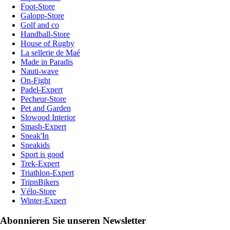
Foot-Store
Galopp-Store
Golf and co
Handball-Store
House of Rugby
La sellerie de Maé
Made in Paradis
Nauti-wave
On-Fight
Padel-Expert
Pecheur-Store
Pet and Garden
Slowood Interior
Smash-Expert
Sneak'In
Sneakids
Sport is good
Trek-Expert
Triathlon-Expert
TripnBikers
Vélo-Store
Winter-Expert
Abonnieren Sie unseren Newsletter