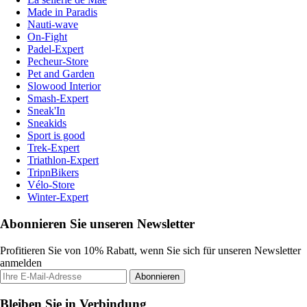
Made in Paradis
Nauti-wave
On-Fight
Padel-Expert
Pecheur-Store
Pet and Garden
Slowood Interior
Smash-Expert
Sneak'In
Sneakids
Sport is good
Trek-Expert
Triathlon-Expert
TripnBikers
Vélo-Store
Winter-Expert
Abonnieren Sie unseren Newsletter
Profitieren Sie von 10% Rabatt, wenn Sie sich für unseren Newsletter
anmelden
Abonnieren
Bleiben Sie in Verbindung