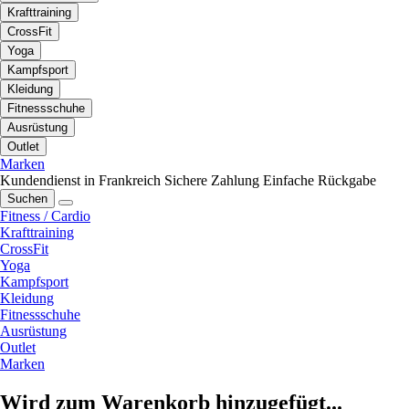
Krafttraining
CrossFit
Yoga
Kampfsport
Kleidung
Fitnessschuhe
Ausrüstung
Outlet
Marken
Kundendienst in Frankreich
Sichere Zahlung
Einfache Rückgabe
Suchen
Fitness / Cardio
Krafttraining
CrossFit
Yoga
Kampfsport
Kleidung
Fitnessschuhe
Ausrüstung
Outlet
Marken
Wird zum Warenkorb hinzugefügt...