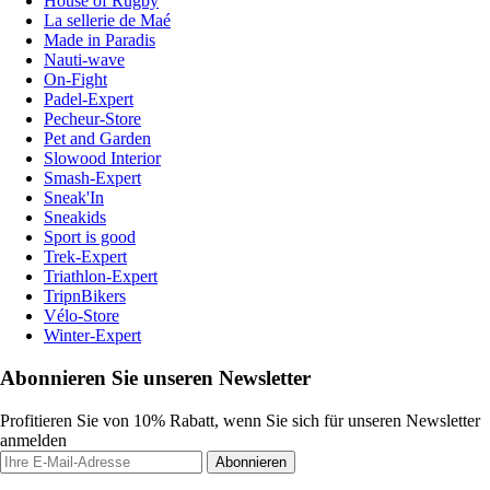
House of Rugby
La sellerie de Maé
Made in Paradis
Nauti-wave
On-Fight
Padel-Expert
Pecheur-Store
Pet and Garden
Slowood Interior
Smash-Expert
Sneak'In
Sneakids
Sport is good
Trek-Expert
Triathlon-Expert
TripnBikers
Vélo-Store
Winter-Expert
Abonnieren Sie unseren Newsletter
Profitieren Sie von 10% Rabatt, wenn Sie sich für unseren Newsletter
anmelden
Abonnieren