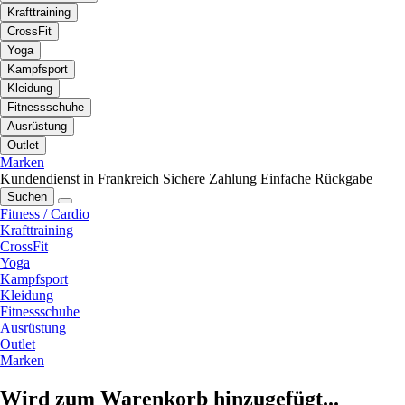
Krafttraining
CrossFit
Yoga
Kampfsport
Kleidung
Fitnessschuhe
Ausrüstung
Outlet
Marken
Kundendienst in Frankreich
Sichere Zahlung
Einfache Rückgabe
Suchen
Fitness / Cardio
Krafttraining
CrossFit
Yoga
Kampfsport
Kleidung
Fitnessschuhe
Ausrüstung
Outlet
Marken
Wird zum Warenkorb hinzugefügt...