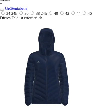
*
Größentabelle
34
24h
36
38
24h
40
42
44
46
Dieses Feld ist erforderlich