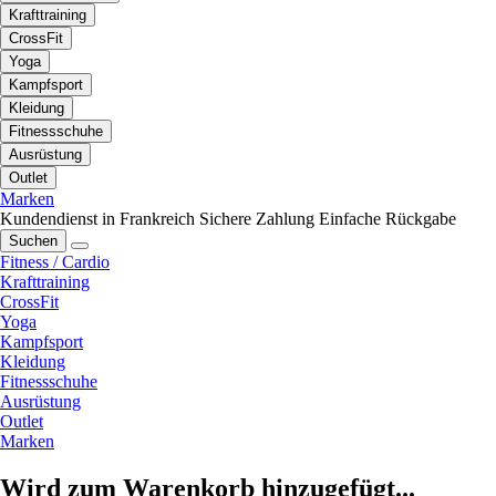
Krafttraining
CrossFit
Yoga
Kampfsport
Kleidung
Fitnessschuhe
Ausrüstung
Outlet
Marken
Kundendienst in Frankreich
Sichere Zahlung
Einfache Rückgabe
Suchen
Fitness / Cardio
Krafttraining
CrossFit
Yoga
Kampfsport
Kleidung
Fitnessschuhe
Ausrüstung
Outlet
Marken
Wird zum Warenkorb hinzugefügt...