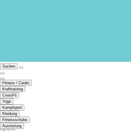
Suchen
Fitness / Cardio
Krafttraining
CrossFit
Yoga
Kampfsport
Kleidung
Fitnessschuhe
Ausrüstung