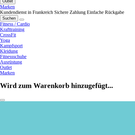
Outlet
Marken
Kundendienst in Frankreich
Sichere Zahlung
Einfache Rückgabe
Suchen
Fitness / Cardio
Krafttraining
CrossFit
Yoga
Kampfsport
Kleidung
Fitnessschuhe
Ausrüstung
Outlet
Marken
Wird zum Warenkorb hinzugefügt...