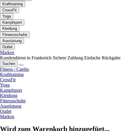
Krafttraining
CrossFit
Yoga
Kampfsport
Kleidung
Fitnessschuhe
Ausrüstung
Outlet
Marken
Kundendienst in Frankreich
Sichere Zahlung
Einfache Rückgabe
Suchen
Fitness / Cardio
Krafttraining
CrossFit
Yoga
Kampfsport
Kleidung
Fitnessschuhe
Ausrüstung
Outlet
Marken
Wird zum Warenkorb hinzugefügt...