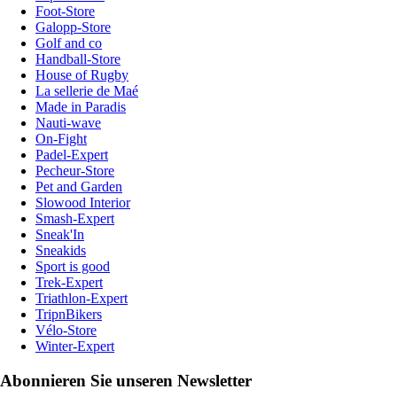
Foot-Store
Galopp-Store
Golf and co
Handball-Store
House of Rugby
La sellerie de Maé
Made in Paradis
Nauti-wave
On-Fight
Padel-Expert
Pecheur-Store
Pet and Garden
Slowood Interior
Smash-Expert
Sneak'In
Sneakids
Sport is good
Trek-Expert
Triathlon-Expert
TripnBikers
Vélo-Store
Winter-Expert
Abonnieren Sie unseren Newsletter