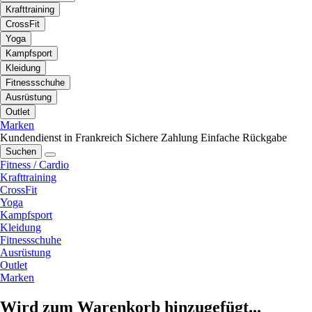
Krafttraining
CrossFit
Yoga
Kampfsport
Kleidung
Fitnessschuhe
Ausrüstung
Outlet
Marken
Kundendienst in Frankreich
Sichere Zahlung
Einfache Rückgabe
Suchen
Fitness / Cardio
Krafttraining
CrossFit
Yoga
Kampfsport
Kleidung
Fitnessschuhe
Ausrüstung
Outlet
Marken
Wird zum Warenkorb hinzugefügt...