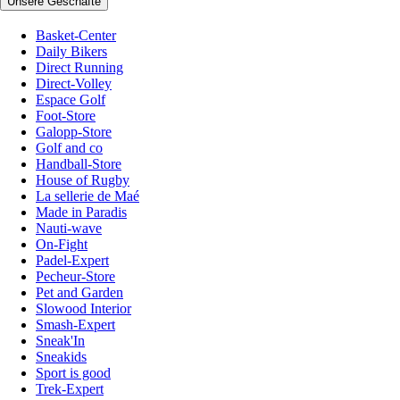
Unsere Geschäfte
Basket-Center
Daily Bikers
Direct Running
Direct-Volley
Espace Golf
Foot-Store
Galopp-Store
Golf and co
Handball-Store
House of Rugby
La sellerie de Maé
Made in Paradis
Nauti-wave
On-Fight
Padel-Expert
Pecheur-Store
Pet and Garden
Slowood Interior
Smash-Expert
Sneak'In
Sneakids
Sport is good
Trek-Expert