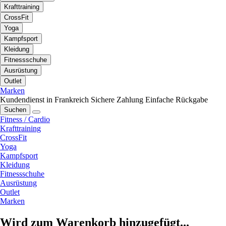
Krafttraining
CrossFit
Yoga
Kampfsport
Kleidung
Fitnessschuhe
Ausrüstung
Outlet
Marken
Kundendienst in Frankreich
Sichere Zahlung
Einfache Rückgabe
Suchen
Fitness / Cardio
Krafttraining
CrossFit
Yoga
Kampfsport
Kleidung
Fitnessschuhe
Ausrüstung
Outlet
Marken
Wird zum Warenkorb hinzugefügt...