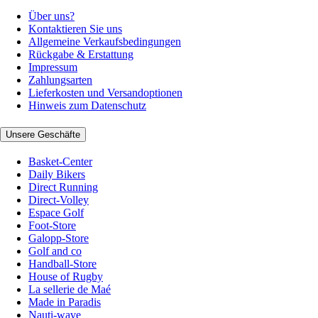
Über uns?
Kontaktieren Sie uns
Allgemeine Verkaufsbedingungen
Rückgabe & Erstattung
Impressum
Zahlungsarten
Lieferkosten und Versandoptionen
Hinweis zum Datenschutz
Unsere Geschäfte
Basket-Center
Daily Bikers
Direct Running
Direct-Volley
Espace Golf
Foot-Store
Galopp-Store
Golf and co
Handball-Store
House of Rugby
La sellerie de Maé
Made in Paradis
Nauti-wave