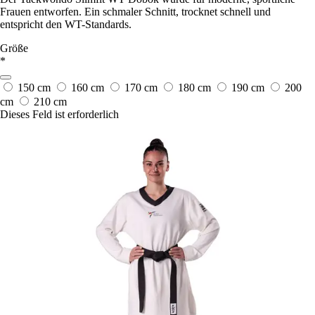
Frauen entworfen. Ein schmaler Schnitt, trocknet schnell und
entspricht den WT-Standards.
Größe
*
150 cm
160 cm
170 cm
180 cm
190 cm
200
cm
210 cm
Dieses Feld ist erforderlich