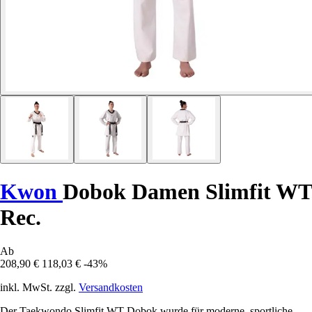
Kwon
Dobok Damen Slimfit WT
Rec.
Ab
208,90 €
118,03 €
-43%
inkl. MwSt. zzgl.
Versandkosten
Der Taekwondo Slimfit WT Dobok wurde für moderne, sportliche