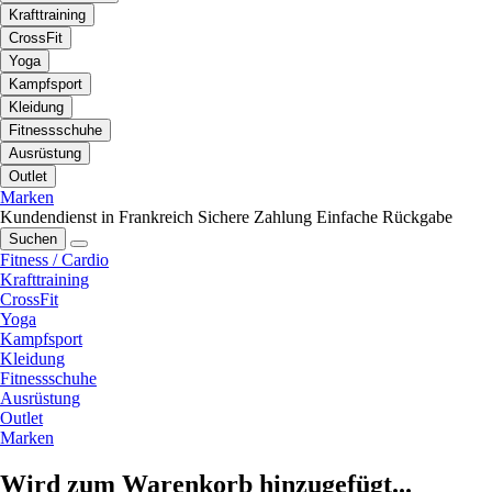
Krafttraining
CrossFit
Yoga
Kampfsport
Kleidung
Fitnessschuhe
Ausrüstung
Outlet
Marken
Kundendienst in Frankreich
Sichere Zahlung
Einfache Rückgabe
Suchen
Fitness / Cardio
Krafttraining
CrossFit
Yoga
Kampfsport
Kleidung
Fitnessschuhe
Ausrüstung
Outlet
Marken
Wird zum Warenkorb hinzugefügt...