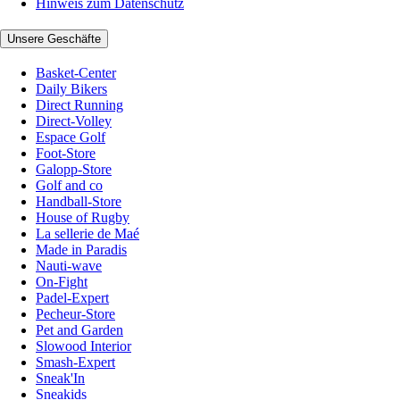
Hinweis zum Datenschutz
Unsere Geschäfte
Basket-Center
Daily Bikers
Direct Running
Direct-Volley
Espace Golf
Foot-Store
Galopp-Store
Golf and co
Handball-Store
House of Rugby
La sellerie de Maé
Made in Paradis
Nauti-wave
On-Fight
Padel-Expert
Pecheur-Store
Pet and Garden
Slowood Interior
Smash-Expert
Sneak'In
Sneakids