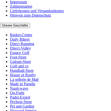
Impressum
Zahlungsarten
Lieferkosten und Versandoptionen
Hinweis zum Datenschutz
Unsere Geschäfte
Basket-Center
Daily Bikers
Direct Running
Direct-Volley
Espace Golf
Foot-Store
Galopp-Store
Golf and co
Handball-Store
House of Rugby
La sellerie de Maé
Made in Paradis
Nauti-wave
On-Fight
Padel-Expert
Pecheur-Store
Pet and Garden
Slowood Interior