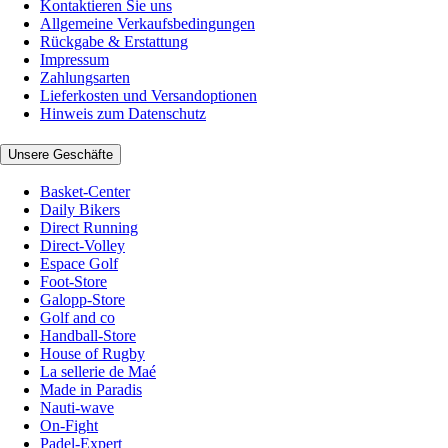
Kontaktieren Sie uns
Allgemeine Verkaufsbedingungen
Rückgabe & Erstattung
Impressum
Zahlungsarten
Lieferkosten und Versandoptionen
Hinweis zum Datenschutz
Unsere Geschäfte
Basket-Center
Daily Bikers
Direct Running
Direct-Volley
Espace Golf
Foot-Store
Galopp-Store
Golf and co
Handball-Store
House of Rugby
La sellerie de Maé
Made in Paradis
Nauti-wave
On-Fight
Padel-Expert