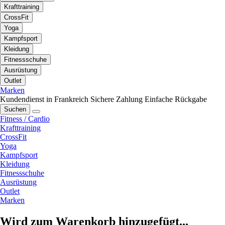
Krafttraining
CrossFit
Yoga
Kampfsport
Kleidung
Fitnessschuhe
Ausrüstung
Outlet
Marken
Kundendienst in Frankreich
Sichere Zahlung
Einfache Rückgabe
Suchen
Fitness / Cardio
Krafttraining
CrossFit
Yoga
Kampfsport
Kleidung
Fitnessschuhe
Ausrüstung
Outlet
Marken
Wird zum Warenkorb hinzugefügt...