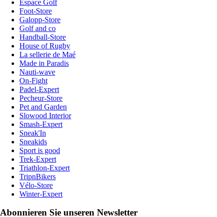
Espace Golf
Foot-Store
Galopp-Store
Golf and co
Handball-Store
House of Rugby
La sellerie de Maé
Made in Paradis
Nauti-wave
On-Fight
Padel-Expert
Pecheur-Store
Pet and Garden
Slowood Interior
Smash-Expert
Sneak'In
Sneakids
Sport is good
Trek-Expert
Triathlon-Expert
TripnBikers
Vélo-Store
Winter-Expert
Abonnieren Sie unseren Newsletter