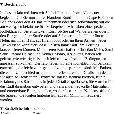
Beschreibung
In diesem Jahr möchten wir Sie bei Ihrem nächsten Abenteuer
begleiten. Ob Sie nun an der Flandern-Rundfahrt, dem Cape Epic, den
Badlands oder den 4 Cims teilnehmen oder sich selbstständig auf die
am wenigsten befahrene Straße begeben - wir haben eine spezielle
Kollektion für Sie entwickelt. Egal, ob Sie auf Wanderwegen oder in
den Bergen, auf der Straße oder auf Schotter radeln. Unter Ihrem
Helm, um Ihren Hals, auf Ihrem Kopf oder an Ihren Armen - jeder
Artikel ist so konzipiert, dass Sie sich immer auf Ihre Leistung
konzentrieren können. Mit unseren Botschaftern Christian Meier, Sami
Sauri, Ricard Calmet und Sònia Colomo, u.a. autres, haben wir
gelernt, wie wichtig es ist, sich leicht an wechselnde Bedingungen
anpassen zu können. Deshalb haben wir eine Kollektion von Artikeln
entworfen, die leicht zu tragen und zu transportieren sind. Mit Farben,
die einen Unterschied machen, und reflektierenden Details, mit denen
Sie auch bei schlechten Lichtverhältnissen sichtbar bleiben, ist die
Erfahrung des Radfahrens in jedes Detail eingeflossen. Sie wurden für
das Radfahrerleben entworfen und verwenden recycelte Materialien
und erneuerbare Energiequellen, wodurchempreinte Kohlenstoff und
die Spuren, die Reifen hinterlassen, auf ein Minimum reduziert
werden.
Zusätzliche Informationen
Marke
Buff