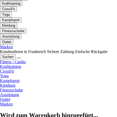
Krafttraining
CrossFit
Yoga
Kampfsport
Kleidung
Fitnessschuhe
Ausrüstung
Outlet
Marken
Kundendienst in Frankreich
Sichere Zahlung
Einfache Rückgabe
Suchen
Fitness / Cardio
Krafttraining
CrossFit
Yoga
Kampfsport
Kleidung
Fitnessschuhe
Ausrüstung
Outlet
Marken
Wird zum Warenkorb hinzugefügt...